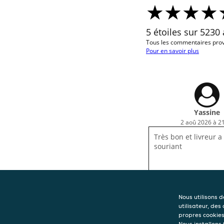
5 étoiles sur 5230 
Tous les commentaires prov
Pour en savoir plus
Yassine
2 aoû 2026 à 2
Très bon et livreur a
souriant
Nous utilisons 
utilisateur, des
propres cookies 
Nous installons