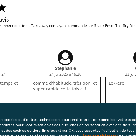
avis
iennent de clients Takeaway.com ayant commandé sur Snack Resto Thieffry. Vous
Stephanie
1:24
24 jui 2026 à 19:20
22 jui
 temps et
comme d'habitude, très bon. et
Lekkere
super rapide cette fois ci !
des cookies et d'autres technologies pour améliorer et personnaliser votre exp
 analyses pour l'optimisation et des publicités en partenariat avec des tiers. N
et des cookies de tiers. En cliquant sur OK, vous acceptez l'utilisation de tous 
 toujours les cookies nécessaires. Sélectionnez
Gérer vos préférences
pour chois